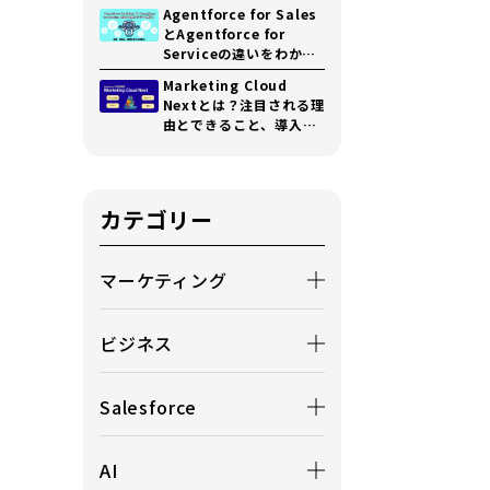
が来ない」原因まで徹底
Agentforce for Sales
解説
とAgentforce for
Serviceの違いをわかり
やすく解説！定義から共
Marketing Cloud
通点・費用と導入の注意
Nextとは？注目される理
点まで解説
由とできること、導入手
順までわかりやすく解説
カテゴリー
マーケティング
ビジネス
Salesforce
AI