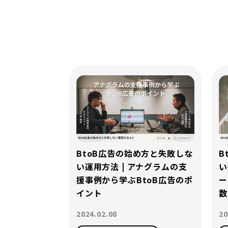
BtoB広告の始め方と失敗しな
B
い運用方法 | アナグラムの支
い
援事例から学ぶBtoB広告のポ
ー
イント
数
2024.02.08
20