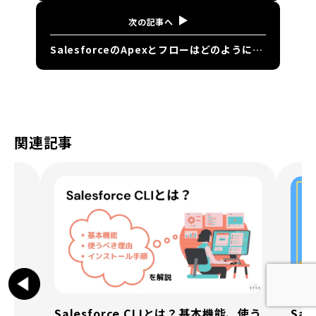
次の記事へ
SalesforceのApexとフローはどのように使い分けるべき？プロが徹底解説
関連記事
Salesforce CLIとは？基本機能、使う
Sal
能か