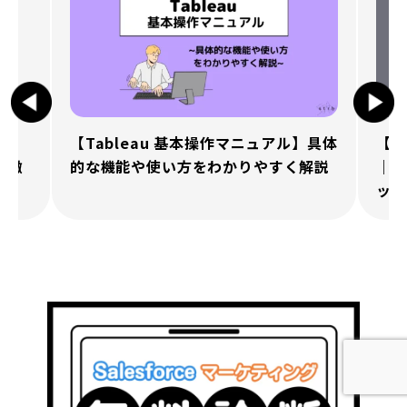
ー）
【Tableau 基本操作マニュアル】具体
【完
で徹
的な機能や使い方をわかりやすく解説
｜初
ック