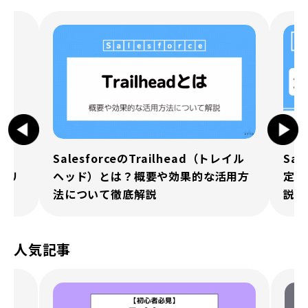
SalesforceのTrailhead（トレイル
Sa
）と
ヘッド）とは？概要や効果的な活用方
定方
メリ
法について徹底解説
説
人気記事