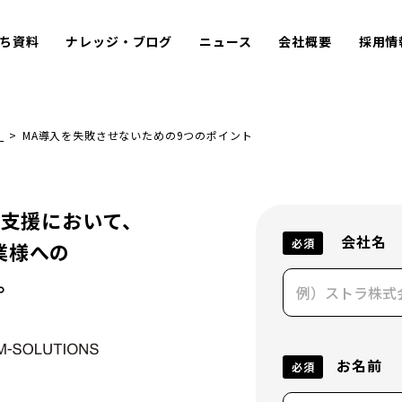
ち資料
ナレッジ・ブログ
ニュース
会社概要
採用情
）
>
MA導入を失敗させないための9つのポイント
用支援において、
会社名
必須
業様への
。
お名前
必須