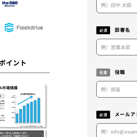
部署名
必須
ポイント
役職
任意
メールア
必須