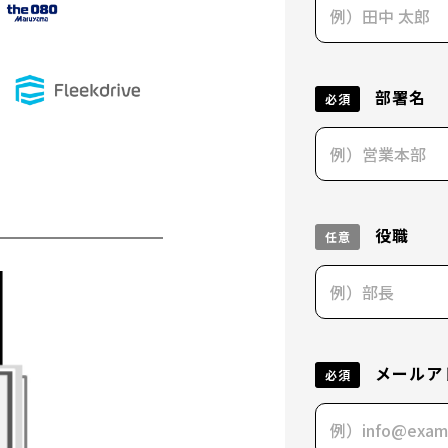
部署名
必須
役職
任意
メールア
必須